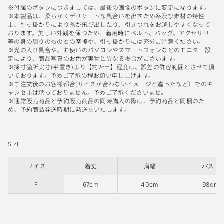
※付属のボタンにつきましては、最後の画像のボタンに変更になります。
※本製品は、柔らかくデリケートな風合いを出すため糸及び素材の特性
上、引っ掛かりにより糸が飛び出したり、引きつれをお越しやすくなって
おります。美しい外観を保つため、着用時にベルト、バッグ、アクセサリー
等の身の周りのものとの摩擦や、引っ掛かりには充分ご注意ください。
※光の入り具合や、お使いのパソコンやスマートフォンなどのモニター設
定により、商品写真のお色が実物と異なる場合がございます。
※採寸箇所実寸(平置き)より【約2cm】程度は、誤差の許容範囲とさせて頂
いております。予めご了承の程お願い申し上げます。
※ご注文後のお客様都合(サイズが合わないイメージと違ったなど）でのキ
ャンセルは承っておりません。予めご了承くださいませ。
※通常販売商品と予約販売商品の同時購入の際は、予約商品と同梱のた
め、予約商品発送時期に発送をいたします。
SIZE
サイズ
着丈
肩幅
バスト
F
67cm
40cm
98cm