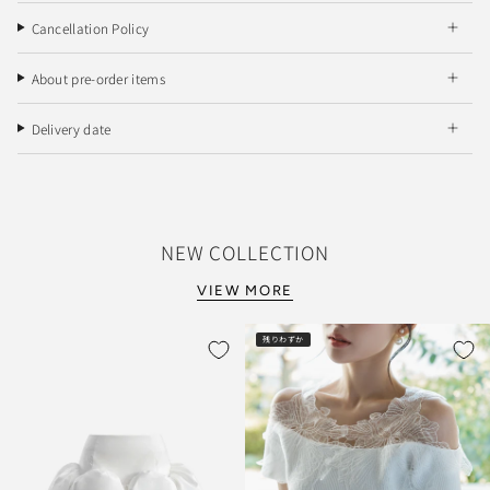
Cancellation Policy
About pre-order items
Delivery date
NEW COLLECTION
VIEW MORE
残りわずか