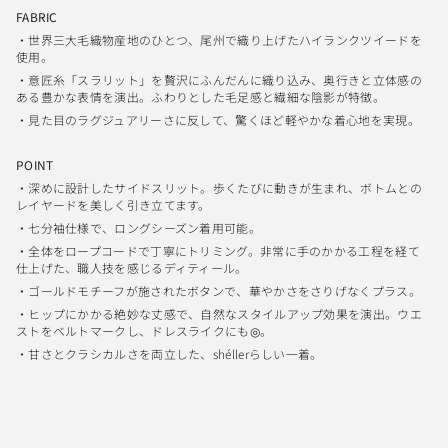
FABRIC
・世界三大毛織物産地のひとつ、尾州で織り上げたハイランクツイードを
使用。
・意匠糸「スラリット」を贅沢にふんだんに織り込み、奥行きと立体感の
ある豊かな表情を演出。ふわりとした毛足感と繊細な陰影が特徴。
・見た目のラグジュアリーさに反して、驚くほど軽やかな着心地を実現。
POINT
・深めに設計したサイドスリット。歩くたびに動きが生まれ、ボトムとの
レイヤードを美しく引き立てます。
・七分袖仕様で、ロングシーズン着用可能。
・全体をロープコードで丁寧にトリミング。非常に手のかかる工程を経て
仕上げた、職人技を感じるディティール。
・ゴールドモチーフが施されたボタンで、華やかさをさりげなくプラス。
・ヒップにかかる絶妙な丈感で、自然なスタイルアップ効果を演出。ウエ
ストをベルトマークし、ドレスライクにも◎。
・甘さとクラシカルさを両立した、shéllerらしい一着。