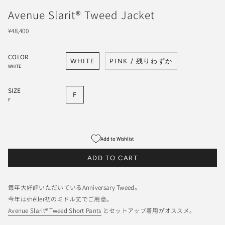
Avenue Slarit® Tweed Jacket
¥48,400
COLOR
WHITE
PINK / 残りわずか
WHITE
SIZE
F
F
Add to Wishlist
ADD TO CART
毎年大好評いただいているAnniversary Tweed。
今年はshéller初のミドル丈でご用意。
Avenue Slarit® Tweed Short Pants
とセットアップ着用がオススメ。