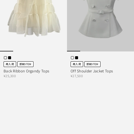
再入荷
即納ITEM
再入荷
即納ITEM
Back Ribbon Organdy Tops
Off Shoulder Jacket Tops
¥25,300
¥27,500