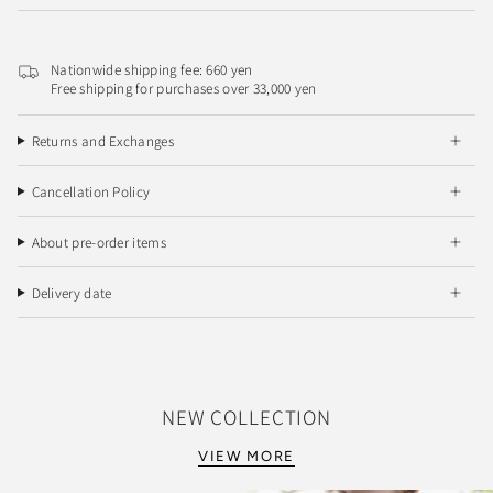
Nationwide shipping fee: 660 yen
Free shipping for purchases over 33,000 yen
Returns and Exchanges
Cancellation Policy
About pre-order items
Delivery date
NEW COLLECTION
VIEW MORE