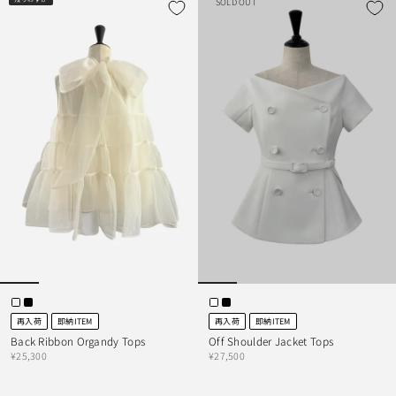
SOLD OUT
再入荷
即納ITEM
再入荷
即納ITEM
Back Ribbon Organdy Tops
Off Shoulder Jacket Tops
¥25,300
¥27,500