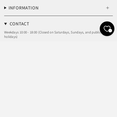
INFORMATION
CONTACT
0
Weekdays 10:00 - 18:00 (Closed on Saturdays, Sundays, and public
holidays)
Email: info@sheller.info
Language
Currency
ENGLISH
JPY ¥
© shéller / シェリエ 2026
Powered by Shopify