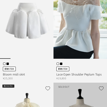
即納ITEM
即納ITEM
Bloom midi skirt
Lace Open Shoulder Peplum Tops
¥25,300
¥19,800
残りわずか
SOLD OUT