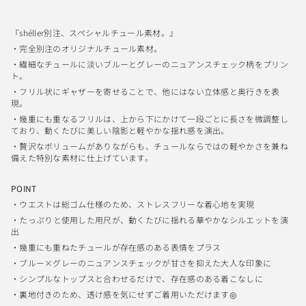
『shéller別注、スペシャルチュール素材。』
・完全別注のオリジナルチュール素材。
・繊細なチュールに淡いブルーとグレーのニュアンスチェック柄をプリン
ト。
・フリル状にギャザーを寄せることで、他にはない立体感と奥行きを表
現。
・幾重にも重なるフリルは、上から下にかけて一段ごとに長さを微調整し
ており、動くたびに美しい陰影と軽やかな揺れ感を演出。
・贅沢なボリュームがありながらも、チュールならではの軽やかさを兼ね
備えた特別な素材に仕上げています。
POINT
・ウエストは総ゴム仕様のため、ストレスフリーな着心地を実現
・
たっぷりと使用した用尺が、動くたびに揺れる華やかなシルエットを演
出
・幾重にも重ねたチュールが存在感のある表情をプラス
・ブルー×グレーのニュアンスチェックが甘さを抑えた大人な印象に
・シンプルなトップスと合わせるだけで、存在感のある着こなしに
・裏地付きのため、透け感を気にせずご着用いただけます◎