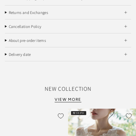
Returns and Exchanges
Cancellation Policy
About pre-order items
Delivery date
NEW COLLECTION
VIEW MORE
残りわずか