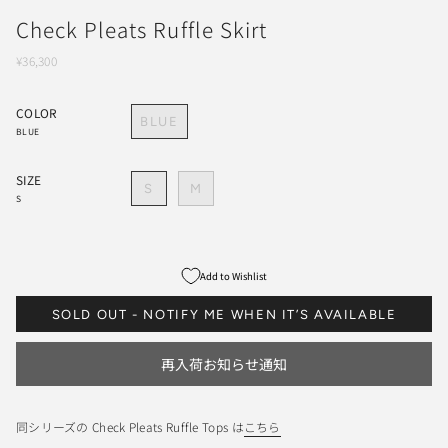
Check Pleats Ruffle Skirt
¥36,300
COLOR
BLUE
BLUE
SIZE
S
M
S
Add to Wishlist
SOLD OUT - NOTIFY ME WHEN IT’S AVAILABLE
再入荷お知らせ通知
同シリーズの Check Pleats Ruffle Tops は
こちら