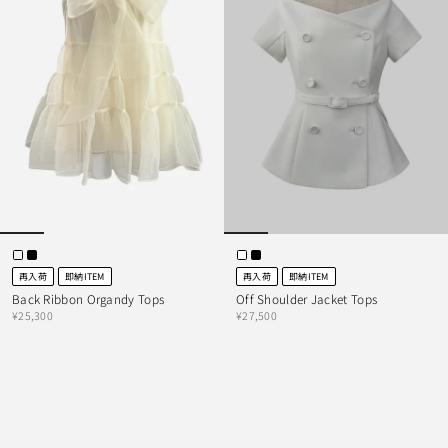
再入荷
即納ITEM
再入荷
即納ITEM
Back Ribbon Organdy Tops
Off Shoulder Jacket Tops
¥25,300
¥27,500