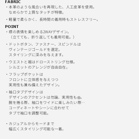
𝗙𝗔𝗕𝗥𝗜𝗖
・本革のような風合いを再現した、人工皮革を使用。
なめらかで上質なタッチが特徴。
・軽量で柔らかく、長時間の着用時もストレスフリー。
𝗣𝗢𝗜𝗡𝗧
・襟の表情を楽しめる2WAYデザイン。
（立てても、折り返しても着用可能。）
・ドットボタン、ファスナー、スピンドルは
ヴィンテージゴールドを選定。
スタイリングに深みを与えます。
・ウエストと裾はドローストリング仕様。
シルエットのアレンジが自由自在。
・フラップポケットは
フロントに立体感を与えつつ
実用性も兼ね備えたデザイン。
・袖口タブデザインは
デザインのアクセントは勿論、実用性も◎。
腕を捲る際、袖口をワイドに楽しみたい際‥
コーディネートやシーンに合わせて
タブで袖口を調整可能。
・カジュアルからモードまで
幅広くスタイリング可能な一着。