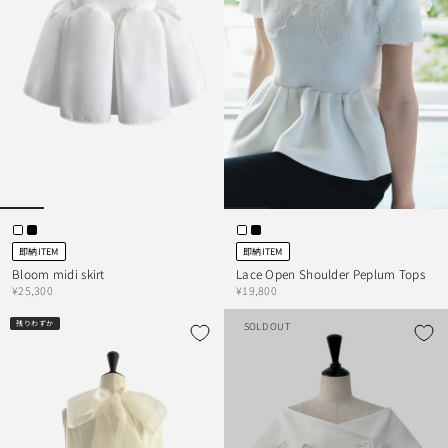
即納ITEM
即納ITEM
Bloom midi skirt
Lace Open Shoulder Peplum Tops
¥25,300
¥19,800
残りわずか
SOLD OUT