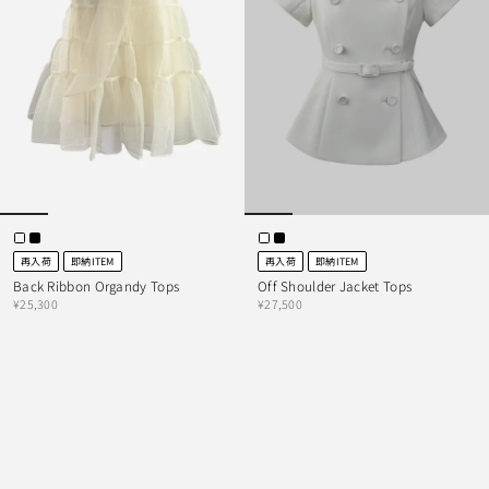
再入荷
即納ITEM
再入荷
即納ITEM
Back Ribbon Organdy Tops
Off Shoulder Jacket Tops
¥25,300
¥27,500