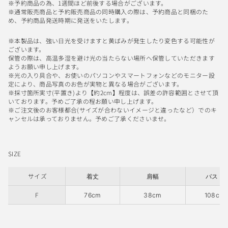
※予約商品の為、1週間ほど前後する場合がございます。
※通常販売商品と予約販売商品の同時購入の際は、予約商品と同梱のた
め、予約商品発送時期に発送をいたします。
※本製品は、強い日光を受けますと黄ばみが発生したり変色する可能性が
ございます。
保管の際は、高温多湿を避け光の当たらない場所へ保管していただきます
ようお願い申し上げます。
※光の入り具合や、お使いのパソコンやスマートフォンなどのモニター設
定により、商品写真のお色が実物と異なる場合がございます。
※採寸箇所実寸(平置き)より【約2cm】程度は、誤差の許容範囲とさせて頂
いております。予めご了承の程お願い申し上げます。
※ご注文後のお客様都合(サイズが合わないイメージと違ったなど）でのキ
ャンセルは承っておりません。予めご了承くださいませ。
SIZE
サイズ
着丈
肩幅
バスト
F
76cm
38cm
108cm