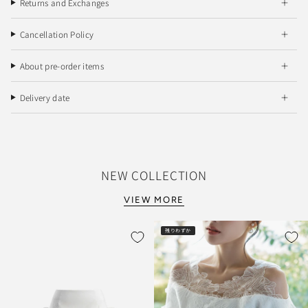
Returns and Exchanges
Cancellation Policy
About pre-order items
Delivery date
NEW COLLECTION
VIEW MORE
残りわずか