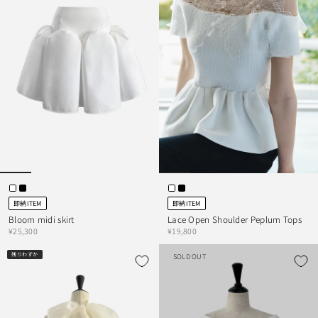
即納ITEM
即納ITEM
Bloom midi skirt
Lace Open Shoulder Peplum Tops
¥25,300
¥19,800
残りわずか
SOLD OUT