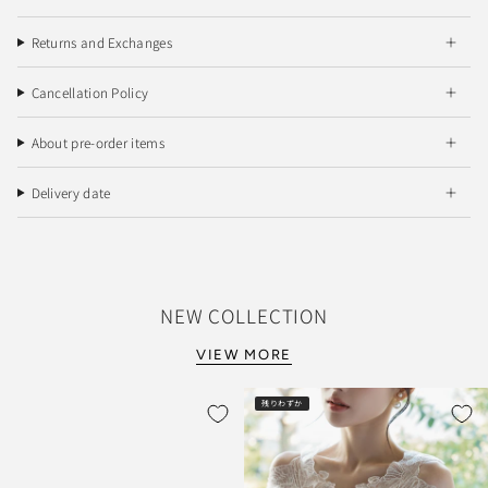
Returns and Exchanges
Cancellation Policy
About pre-order items
Delivery date
NEW COLLECTION
VIEW MORE
残りわずか