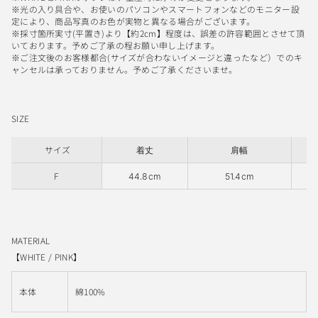
※光の入り具合や、お使いのパソコンやスマートフォンなどのモニター設
定により、商品写真のお色が実物と異なる場合がございます。
※採寸箇所実寸(平置き)より【約2cm】程度は、誤差の許容範囲とさせて頂
いております。予めご了承の程お願い申し上げます。
※ご注文後のお客様都合(サイズが合わないイメージと違ったなど）でのキ
ャンセルは承っておりません。予めご了承くださいませ。
SIZE
サイズ
着丈
肩幅
F
44.8cm
51.4cm
MATERIAL
【WHITE / PINK】
本体
綿100%