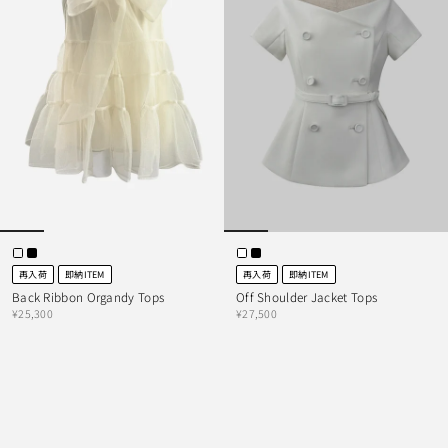
再入荷
即納ITEM
再入荷
即納ITEM
Back Ribbon Organdy Tops
Off Shoulder Jacket Tops
¥25,300
¥27,500