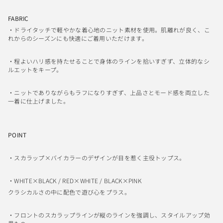
FABRIC
・ドライタッチで軽やかな着心地のニット素材を使用。
肌離れが良く、こ
れからのシーズンにも快適にご着用いただけます。
・程よいハリ感を持たせることで
身体のラインを拾いすぎず、立体的なシ
ルエットをキープ。
・ニットでありながらもラフになりすぎず、
上品さとモード感を両立した
一着に仕上げました。
POINT
・スカラップ×バイカラーのデザインが目を惹く主役トップス。
・
WHITE×BLACK / RED×WHITE / BLACK×PINK
クラシカルさの中に配色で遊び心をプラス。
・フロントのスカラップラインが縦のラインを強調し、スタイルアップ効