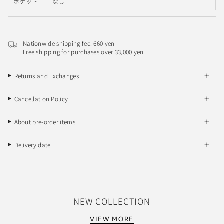
ポケット
なし
Nationwide shipping fee: 660 yen
Free shipping for purchases over 33,000 yen
Returns and Exchanges
Cancellation Policy
About pre-order items
Delivery date
NEW COLLECTION
VIEW MORE