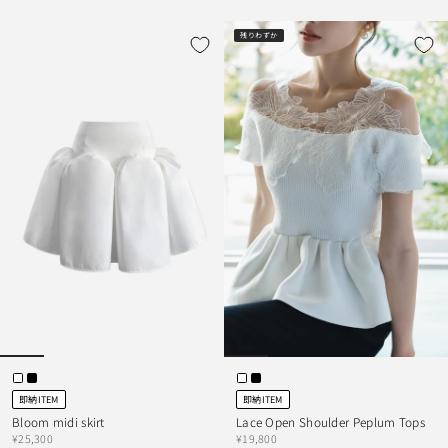
残りわずか
即納ITEM
即納ITEM
Bloom midi skirt
Lace Open Shoulder Peplum Tops
¥25,300
¥19,800