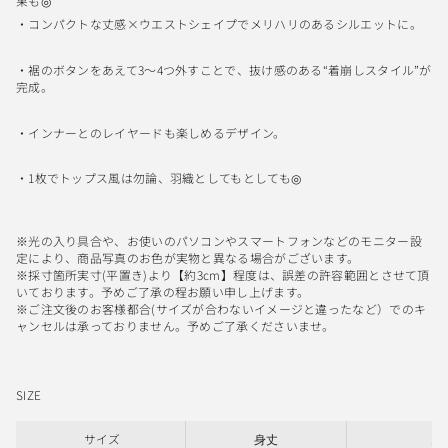
果も◎
・コンパクトな丈感×ウエストシェイプでメリハリのあるシルエットに。
・裾のボタンをあえて3〜4つ外すことで、
抜け感のある“着崩しスタイル”が
完成。
・インナーとのレイヤードも楽しめるデザイン。
・1枚でトップス風は勿論、羽織としてもとしても◎
※光の入り具合や、お使いのパソコンやスマートフォンなどのモニター設
定により、商品写真のお色が実物と異なる場合がございます。
※採寸箇所実寸(平置き)より【約3cm】程度は、誤差の許容範囲とさせて頂
いております。予めご了承の程お願い申し上げます。
※ご注文後のお客様都合(サイズが合わないイメージと違ったなど）でのキ
ャンセルは承っておりません。予めご了承くださいませ。
SIZE
サイズ
身丈
天