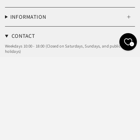
INFORMATION
CONTACT
0
Weekdays 10:00 - 18:00 (Closed on Saturdays, Sundays, and public
holidays)
Email: info@sheller.info
Language
Currency
ENGLISH
JPY ¥
© shéller / シェリエ 2026
Powered by Shopify