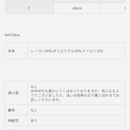
F
49cm
16
MATERIAL
本体
レーヨン54%,ポリエステル34%,ナイロン12%
なし
※WHITEも透けにくくはなっておりますが、気になるよ
透け感
うでございましたら、淡いお色味のお下着と合わせてお
召しくださいませ。
裏地
なし
伸縮性
あり