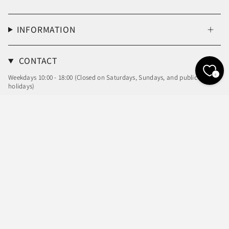
INFORMATION
CONTACT
0
Weekdays 10:00 - 18:00 (Closed on Saturdays, Sundays, and public
holidays)
Email: info@sheller.info
Language
Currency
ENGLISH
JPY ¥
© shéller / シェリエ 2026
Powered by Shopify