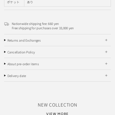
ポケット
あり
Nationwide shipping fee: 660 yen
Free shipping for purchases over 33,000 yen
Returns and Exchanges
Cancellation Policy
About pre-order items
Delivery date
NEW COLLECTION
VIEW MORE