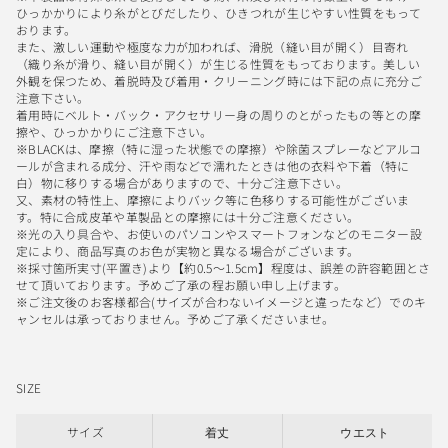
ひっかかりにより糸がとびだしたり、ひきつれが生じやすい性質をもって
おります。
また、激しい運動や極度な力が加われば、滑脱（縫い目が開く）目寄れ
（織り糸が滑り、縫い目が開く）が生じる性質をもっております。美しい
外観を保つため、着脱時及び着用・クリーニング時には下記の点に充分ご
注意下さい。
着用時にベルト・バック・アクセサリー身の周りのとがったもの等との摩
擦や、ひっかかりにご注意下さい。
※BLACKは、摩擦（特に湿った状態での摩擦）や除菌スプレーなどアルコ
ールが含まれる成分、汗や雨などで濡れたときは他の衣料や下着（特に
白）物に移りする場合がありますので、十分ご注意下さい。
又、素材の特性上、摩擦によりバック等に色移りする可能性がございま
す。特に合成皮革や革製品との摩擦には十分ご注意ください。
※光の入り具合や、お使いのパソコンやスマートフォンなどのモニター設
定により、商品写真のお色が実物と異なる場合がございます。
※採寸箇所実寸(平置き)より【約0.5〜1.5cm】程度は、誤差の許容範囲とさ
せて頂いております。予めご了承の程お願い申し上げます。
※ご注文後のお客様都合(サイズが合わないイメージと違ったなど）でのキ
ャンセルは承っておりません。予めご了承くださいませ。
SIZE
サイズ
着丈
ウエスト