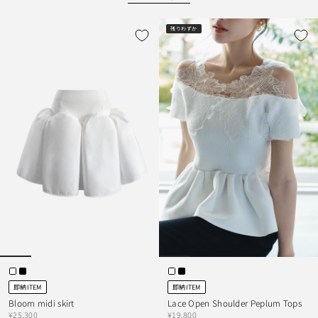
残りわずか
即納ITEM
即納ITEM
Bloom midi skirt
Lace Open Shoulder Peplum Tops
¥25,300
¥19,800