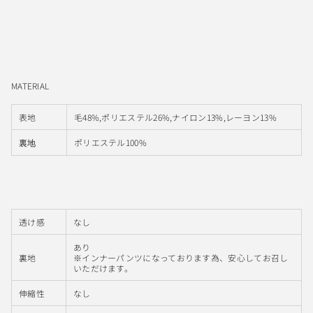
MATERIAL
表地
毛48%,ポリエステル26%,ナイロン13%,レーヨン13%
ポリエステル100%
裏地
透け感
なし
あり
裏地
※インナーパンツになっております為、安心してお召し
いただけます。
伸縮性
なし