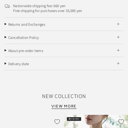
Nationwide shipping fee: 660 yen
Free shipping for purchases over 33,000 yen
Returns and Exchanges
Cancellation Policy
About pre-order items
Delivery date
NEW COLLECTION
VIEW MORE
残りわずか