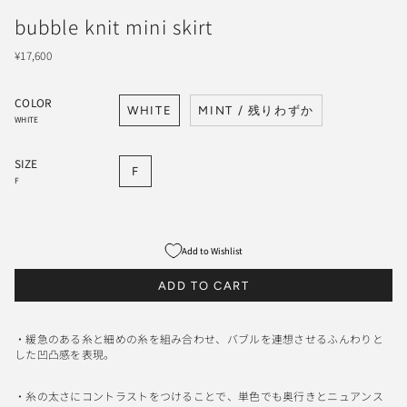
bubble knit mini skirt
¥17,600
COLOR
WHITE
MINT / 残りわずか
WHITE
SIZE
F
F
Add to Wishlist
ADD TO CART
・緩急のある糸と細めの糸を組み合わせ、バブルを連想させるふんわりと
した凹凸感を表現。
・糸の太さにコントラストをつけることで、単色でも奥行きとニュアンス