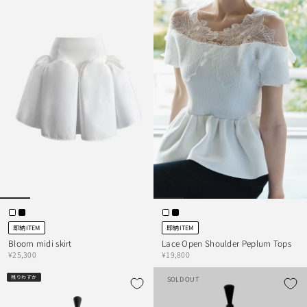
即納ITEM
即納ITEM
Bloom midi skirt
Lace Open Shoulder Peplum Tops
¥25,300
¥19,800
残りわずか
SOLD OUT