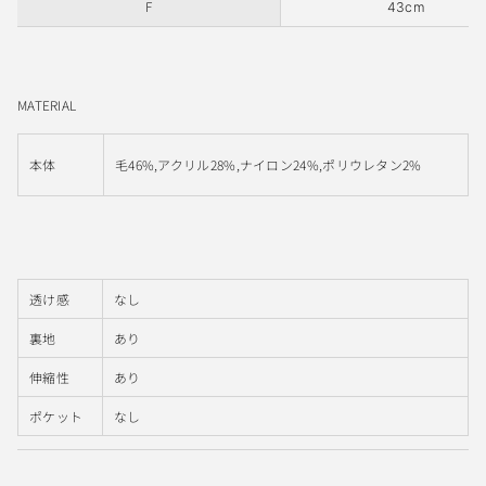
F
43cm
MATERIAL
本体
毛46%,アクリル28%,ナイロン24%,ポリウレタン2%
透け感
なし
裏地
あり
伸縮性
あり
ポケット
なし