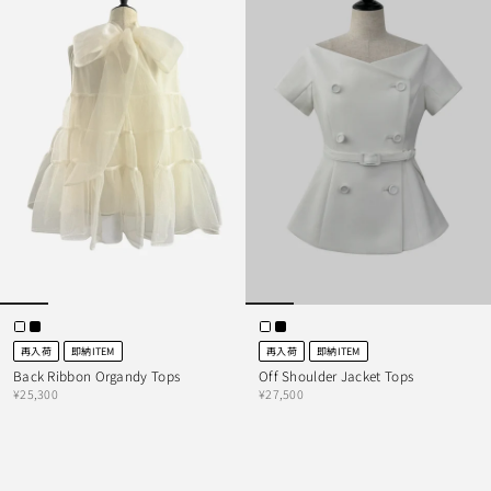
再入荷
即納ITEM
再入荷
即納ITEM
Back Ribbon Organdy Tops
Off Shoulder Jacket Tops
¥25,300
¥27,500