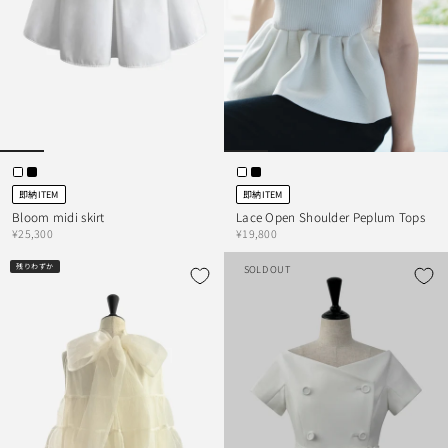
即納ITEM
即納ITEM
Bloom midi skirt
Lace Open Shoulder Peplum Tops
¥25,300
¥19,800
残りわずか
SOLD OUT