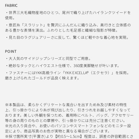
FABRIC
・世界三大毛織物産地のひとつ、尾州で織り上げたハイランクツイードを
使用。
・意匠糸「スラリット」を贅沢にふんだんに織り込み、奥行きと立体感の
ある豊かな表情を演出。ふわりとした毛足感と繊細な陰影が特徴。
・見た目のラグジュアリーさに反して、驚くほど軽やかな着心地を実現。
POINT
・大人気のサイドジップシリーズと同型でご用意。
・絶妙なタックとハイウエスト仕様で、360度美脚魅せが叶います。
・
ファスナーにはYKK高級ライン「YKK EXCELLA®（エクセラ）」を採用。
磨き上げられたゴールドが品良く映えます。
※本製品は、柔らかくデリケートな風合いを出すため糸及び素材の特性
上、引っ掛かりにより糸が飛び出したり、引きつれをお越しやすくなって
おります。美しい外観を保つため、着用時にベルト、バッグ、アクセサリー
等の身の周りのものとの摩擦や、引っ掛かりには充分ご注意ください。
※光の入り具合や、お使いのパソコンやスマートフォンなどのモニター設
定により、商品写真のお色が実物と異なる場合がございます。
※採寸箇所実寸(平置き)より【約0.5〜1.5cm】程度は、誤差の許容範囲とさ