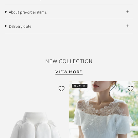
About pre-order items
Delivery date
NEW COLLECTION
VIEW MORE
残りわずか