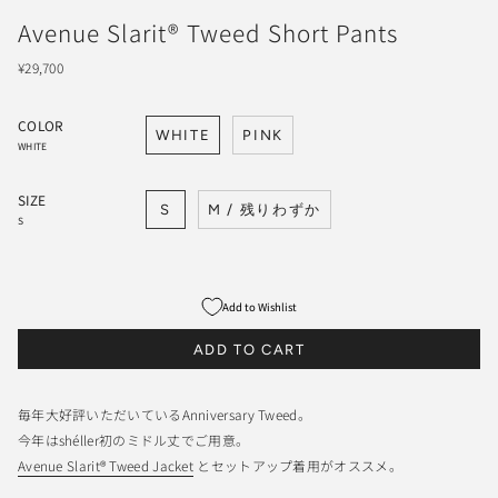
Avenue Slarit® Tweed Short Pants
¥29,700
COLOR
WHITE
PINK
WHITE
SIZE
S
M / 残りわずか
S
Add to Wishlist
ADD TO CART
毎年大好評いただいているAnniversary Tweed。
今年はshéller初のミドル丈でご用意。
Avenue Slarit® Tweed Jacket
とセットアップ着用がオススメ。