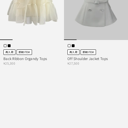
再入荷
即納ITEM
再入荷
即納ITEM
Back Ribbon Organdy Tops
Off Shoulder Jacket Tops
¥25,300
¥27,500